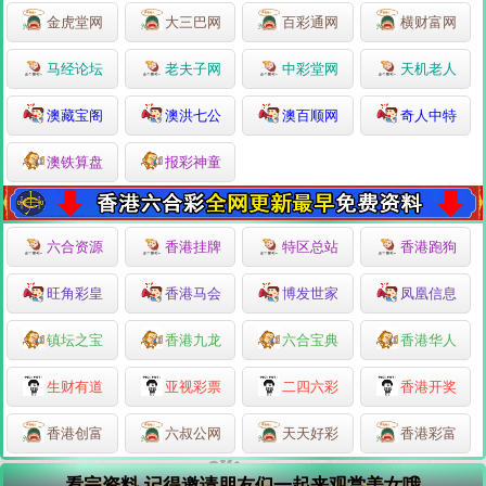
金虎堂网
大三巴网
百彩通网
横财富网
马经论坛
老夫子网
中彩堂网
天机老人
澳藏宝阁
澳洪七公
澳百顺网
奇人中特
澳铁算盘
报彩神童
六合资源
香港挂牌
特区总站
香港跑狗
旺角彩皇
香港马会
博发世家
凤凰信息
镇坛之宝
香港九龙
六合宝典
香港华人
生财有道
亚视彩票
二四六彩
香港开奖
香港创富
六叔公网
天天好彩
香港彩富
看完资料,记得邀请朋友们一起来观赏美女哦