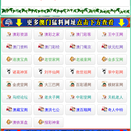
澳彩资源
澳彩之家
澳门彩客
王中王网
澳门资料
澳门彩经
澳门葡京
状元红网
港澳宝典
老管家网
老顽童网
金多宝网
诸葛神算
刘半仙网
救世祖网
掌中彩网
金虎堂网
大三巴网
百彩通网
横财富网
马经论坛
老夫子网
中彩堂网
天机老人
澳藏宝阁
澳洪七公
澳百顺网
奇人中特
澳铁算盘
报彩神童