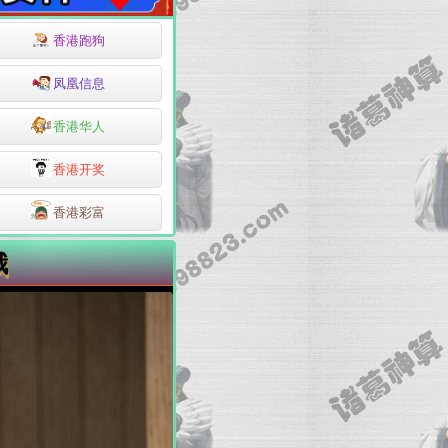
香港跑狗
凤凰信息
香港华人
香港开奖
香港彩富
哦