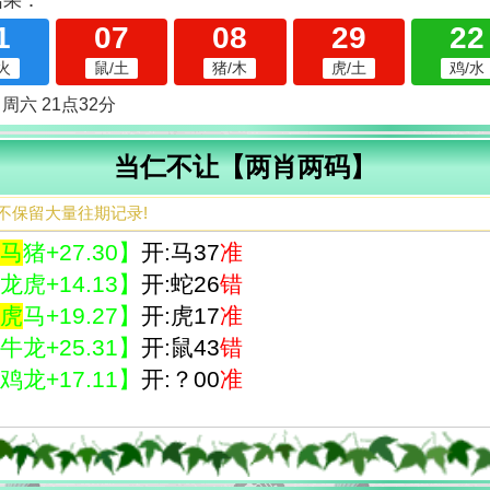
当仁不让【两肖两码】
不保留大量往期记录!
马
猪+27.30】
开:马37
准
龙虎+14.13】
开:蛇26
错
虎
马+19.27】
开:虎17
准
牛龙+25.31】
开:鼠43
错
鸡龙+17.11】
开:？00
准