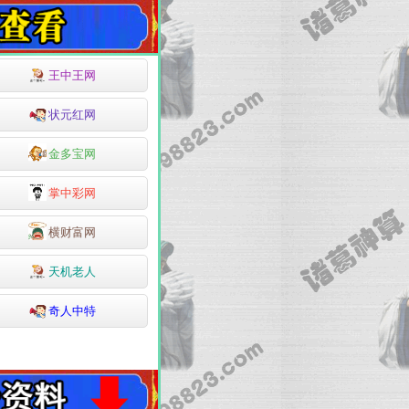
王中王网
状元红网
金多宝网
掌中彩网
横财富网
天机老人
奇人中特