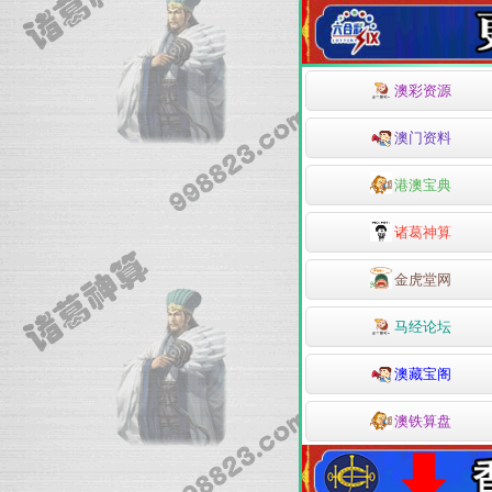
澳彩资源
澳门资料
港澳宝典
诸葛神算
金虎堂网
马经论坛
澳藏宝阁
澳铁算盘