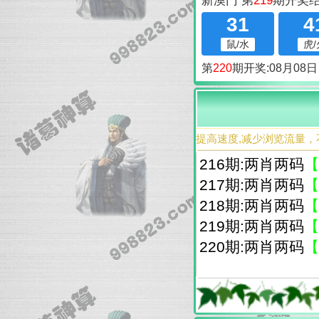
提高速度,减少浏览流量，
216期:两肖两码
【
217期:两肖两码
【
218期:两肖两码
【
219期:两肖两码
【
220期:两肖两码
【