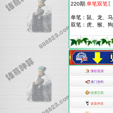
220期:
单笔双笔
〖
单笔：鼠、龙、马
双笔：虎、猴、狗
澳彩资源
澳门资料
港澳宝典
诸葛神算