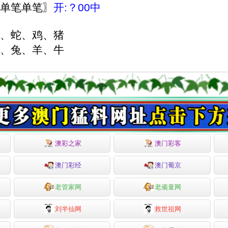
单笔单笔〗
开:？00中
、蛇、鸡、猪
、兔、羊、牛
澳彩之家
澳门彩客
澳门彩经
澳门葡京
老管家网
老顽童网
刘半仙网
救世祖网