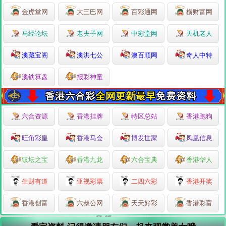
金虎堂网
大三巴网
百彩通网
横财富网
马经论坛
老夫子网
中彩堂网
天机老人
澳藏宝阁
澳洪七公
澳百顺网
奇人中特
澳铁算盘
报彩神童
六合资源
香港挂牌
特区总站
香港跑狗
旺角彩皇
香港马会
博发世家
凤凰信息
镇坛之宝
香港九龙
六合宝典
香港华人
生财有道
亚视彩票
二四六彩
香港开奖
香港创富
六叔公网
天天好彩
香港彩富