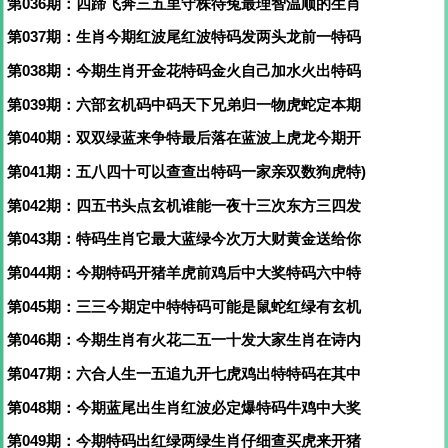
第036期：四蹄飞奔三五里守株待兔最理智温顺的生肖
第037期：生肖今期红波尾红波特码发两头龙前一特码
第038期：今期生肖开金花特码金火自己加水火出特码
第039期：六部玄机码中码天下兄弟归一物虎蛇定本期
第040期：双双绿蓝来争特最后落在蓝波上虎龙今期开
第041期：五八四十可以查查出特码一家亲双数狗虎特)
第042期：四五书头点玄机谁能一夜十三次东方三四发
第043期：特码生肖它最大蓝绿今次万大财黄金送给你
第044期：今期特码开猪羊虎前鸡后中大奖特码六中特
第045期：三三今期定中特特码可能是鼠蛇红绿有玄机
第046期：今期生肖有火花二五一十发大家生肖在诗内
第047期：六合人生一五追九开七虎鸡出特特码在其中
第048期：今期蓝尾出生肖红波必定爆特码牛鸡中大奖
第049期：今期特码出红绿两绿生肖仔细查买虎来开猪