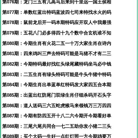
第076期：龙门三五有几高马后来到千里远一国王侯相
第077期：单数红蓝出特码蓝波四七司来特找水火的码
第078期：鼠前龙后开一码本期特码应开双人中我最强
第079期：五花八门必多得四十九个数中合玄机谁不知
第080期：今期生肖有火花二五一十万大家生肖在诗内
第081期：四来鸡叫三声去特码可能是马猪不才有二三
第082期：今期特码最好找红头绿尾藏特码坐马必中钱
第083期：二五生肖有绿头特码可能是牛头牛猪中特码
第084期：今期生肖出单蓝单红特码发大家四五合本期
第085期：出蓝出红防尾门双绿生肖仔细杀码开石头字
第086期：道人送码三六五蛇虎猴马来领钱万三万四四
第087期：今期有防四五开十八二六今期开今期看好单
第088期：三尾六尾共同合一七二五助你发小猪二三头
第089期：买个大码一生好一点红灯照一方今期鸡要万