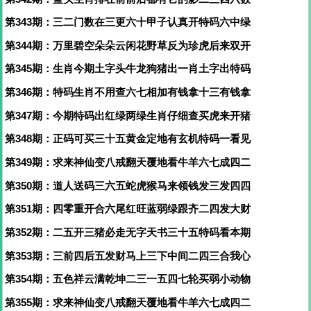
第343期：三二门数在三更六十甲子认真开特码六中绿
第344期：万里碧空朵朵云闲花野草反为珍虎后来双开
第345期：生肖今期土字头牛龙狗猪出一肖土字出特码
第346期：特码生肖不用查六七相加有钱拿十三有钱拿
第347期：今期特码出红绿两绿生肖仔细查买虎来开猪
第348期：正码可买三十五黄金定地有玄机特码一看见
第349期：求来神仙变八戒翻天覆地看牛羊六七成四二
第350期：道人送码三六五蛇虎猴马来领钱发三发四四
第351期：四零重开合六尾红旺蓝弱绿跟齐二四发大财
第352期：二五开三猪必走无字天书三十五特码看本期
第353期：三前四后五发财马上三下中间二四三合我心
第354期：五色祥云满乾坤二三一五四七轮买弱小动物
第355期：求来神仙变八戒翻天覆地看牛羊六七成四二