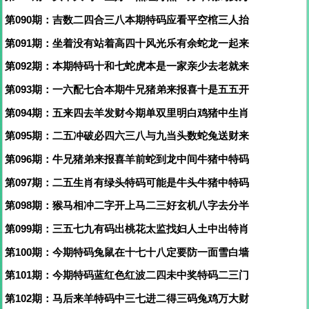
第090期：吉数二四合三八本期特码应看平空棺三人抬
第091期：坐着没有站着高四十风光乐有余蛇龙一起来
第092期：本期特码十和七蛇虎本是一家亲少去老就来
第093期：一六配七合本期牛兄猪弟来报喜十是五五开
第094期：五来四去羊发财今期单双里明白鸡猪中生肖
第095期：二五冲破必四六三八与九当头数蛇兔送财来
第096期：牛兄猪弟来报喜羊前蛇到龙中间牛猪中特码
第097期：二五生肖有绿头特码可能是牛头牛猪中特码
第098期：猴马相冲二字开上马二三好玄机八字去分半
第099期：三五七九有码出桃花太监找妇人土中出特肖
第100期：今期特码兔鼠在十七十八定要防一面雪白墙
第101期：今期特码蓝红色红波二四未中奖特码二三门
第102期：马后来羊特码中三七进二得三码兔鸡万大财