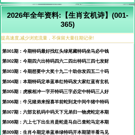
2026年全年资料:【生肖玄机诗】(001-
365)
提高速度,减少浏览流量，不保留大量往期记录!
第001期：今期特码最好找红头绿尾藏特码坐马必中钱
第002期：今期四六出特码四六二四出特码三四七发财
第003期：今期想要中大奖十九二十助你发四五二十码
第004期：本期特码定单蓝单红特码发大家红蓝有玄机
第005期：虎猴相冲一字开特码三字必定中特码三人好
第006期：牛兄猪弟来报喜羊前蛇到龙中间牛猪中特码
第007期：六部玄机码中码天下兄弟归一物虎蛇定本期
第008期：六上七下出生肖是蛇是马自己查蛇马定本期
第009期：生肖今期定单蓝单绿特码开本期望羊看马见