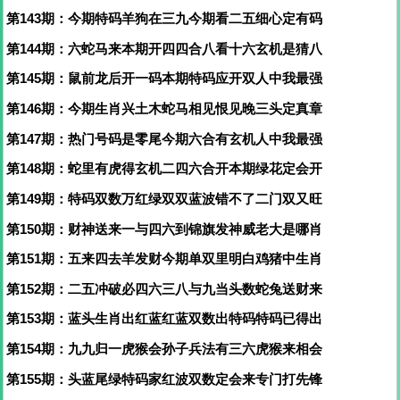
第143期：今期特码羊狗在三九今期看二五细心定有码
第144期：六蛇马来本期开四四合八看十六玄机是猜八
第145期：鼠前龙后开一码本期特码应开双人中我最强
第146期：今期生肖兴土木蛇马相见恨见晚三头定真章
第147期：热门号码是零尾今期六合有玄机人中我最强
第148期：蛇里有虎得玄机二四六合开本期绿花定会开
第149期：特码双数万红绿双双蓝波错不了二门双又旺
第150期：财神送来一与四六到锦旗发神威老大是哪肖
第151期：五来四去羊发财今期单双里明白鸡猪中生肖
第152期：二五冲破必四六三八与九当头数蛇兔送财来
第153期：蓝头生肖出红蓝红蓝双数出特码特码已得出
第154期：九九归一虎猴会孙子兵法有三六虎猴来相会
第155期：头蓝尾绿特码家红波双数定会来专门打先锋