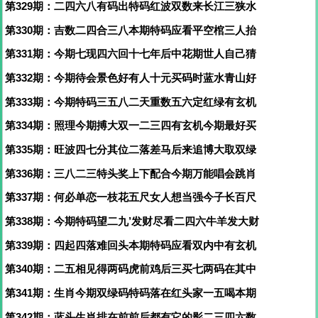
第329期：二四六八有码出特码红波双数来长江三狭水
第330期：吉数二四合三八本期特码应看平空棺三人抬
第331期：今期七现四六回十七年后中花期世人自己猜
第332期：今期待会景色好有人十元买码时蓝水青山好
第333期：今期特码三五八二天重数五六定红绿有玄机
第334期：照理今期搏大双一二三四有玄机今期最好买
第335期：旺波四七分其位二落差马后来追博大取双绿
第336期：三八二三特头奖上下配合今期万能唱会跳肖
第337期：何必单恋一枝花五尺女人想当强今子长百尺
第338期：今期特码望二九’发财尽看二四六牛羊发大财
第339期：四起四落难回头本期特码应看双内中有玄机
第340期：二五相见得两码虎前鸡后三买七两码在其中
第341期：生肖今期双绿码特码落在红头家一五喝本期
第342期：蓝头生肖排在前前后都有它的影二三四六数