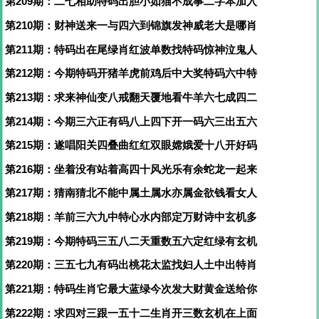
第209期：二七相助特码出胆小如猫不成事二字本加入
第210期：财神送来一与四六到锦旗发神威老大是哪肖
第211期：特码出在尾绿肖红波单数找特码惊神泣鬼人
第212期：今期特码开猪羊虎前鸡后中大奖特码六中特
第213期：求来神仙变八戒翻天覆地看牛羊六七成四二
第214期：今期三六正有码八上四下开一码六三出五六
第215期：遂唱阳关四叠曲红红双眼嫦娥爱十八开好码
第216期：坐着没有站着高四十风光乐有余蛇龙一起来
第217期：猜南猜北不能中属土属水亦属金欲钱看女人
第218期：羊前三六九中特心水内部定万财诗中玄机多
第219期：今期特码三五八二天重数五六定红绿有玄机
第220期：三五七九有码出桃花太监找妇人土中出特肖
第221期：特码生肖它最大蓝绿今次发大财黄金送给你
第222期：求四对三跟一五十二生肖开三数玄机在上面