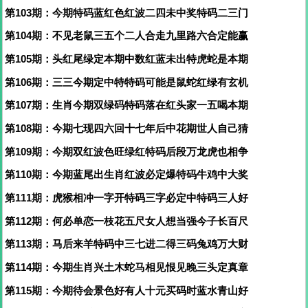
第103期：今期特码蓝红色红波二四未中奖特码二三门
第104期：不见老鼠三五个二人合走九里路六合定能赢
第105期：头红尾绿定本期中数红蓝未出特虎蛇是本期
第106期：三三今期定中特特码可能是鼠蛇红绿有玄机
第107期：生肖今期双绿码特码落在红头家一五喝本期
第108期：今期七现四六回十七年后中花期世人自己猜
第109期：今期双红波色旺绿红特码后段万龙虎也相争
第110期：今期蓝尾出生肖红波必定爆特码牛鸡中大奖
第111期：虎猴相冲一字开特码三字必定中特码三人好
第112期：何必单恋一枝花五尺女人想当强今子长百尺
第113期：马后来羊特码中三七进二得三码兔鸡万大财
第114期：今期生肖兴土木蛇马相见恨见晚三头定真章
第115期：今期待会景色好有人十元买码时蓝水青山好