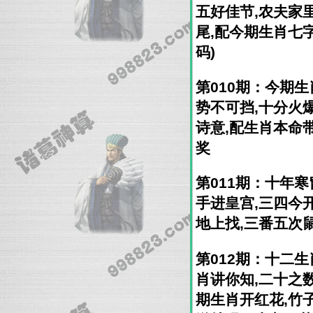
五好佳节,农夫家
尾,配今期生肖七
码)
第010期：今期
势不可挡,十分火
诗意,配生肖本命
奖
第011期：十年
手进皇宫,三四今
地上找,三番五次鼠
第012期：十二
肖讲你知,二十之数
期生肖开红花,竹