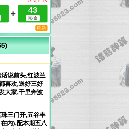
5)
鬼话说前头,红波兰
都喜欢,送好三好
发大家,千里奔波
蓝珠三门开,五谷丰
在内),配本期五八