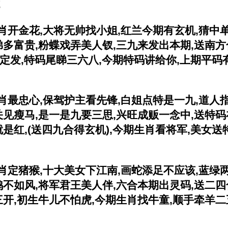
生肖开金花,大将无帅找小姐,红兰今期有玄机,猜中
弟多富贵,粉蝶戏弄美人钗,三九来发出本期,送南方
一定发,特码尾睇三六八,今期特码讲给你,上期平码
生肖最忠心,保驾护主看先锋,白姐点特是一九,道人
关见瘦马,是一是九要三思,兴旺成贩一念中,送特码
是红,(送四九合得玄机),今期生肖看将军,美女送
生肖定猪猴,十大美女下江南,画蛇添足不应该,蓝绿
鸡不如风,将军君王美人伴,六合本期出灵码,送二四
三开,初生牛儿不怕虎,今期生肖找牛童,顺手牵羊二