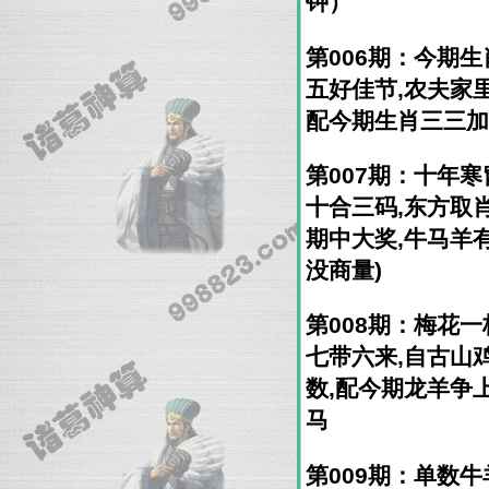
钟）
第006期：今期
五好佳节,农夫家
配今期生肖三三加
第007期：十年
十合三码,东方取
期中大奖,牛马羊有
没商量)
第008期：梅花
七带六来,自古山
数,配今期龙羊争
马
第009期：单数