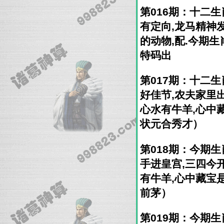
第016期：十二
有定向,龙马精神
的动物,配.今期
特码出
第017期：十二
好佳节,农夫家里
心水有牛羊,心中
状元合秀才）
第018期：今期
手进皇宫,三四今
有牛羊,心中藏宝
前茅）
第019期：今期