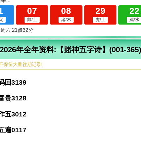
2026年全年资料:【赌神五字诗】(001-365
不保留大量往期记录!
回3139
贵3128
五3012
遍0117