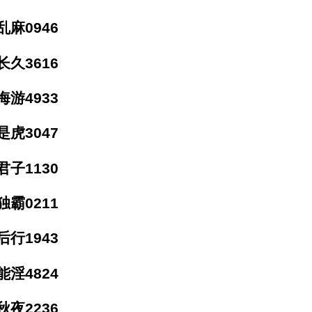
麻0946
久3616
游4933
虎3047
子1130
霸0211
行1943
淫4824
夜2236