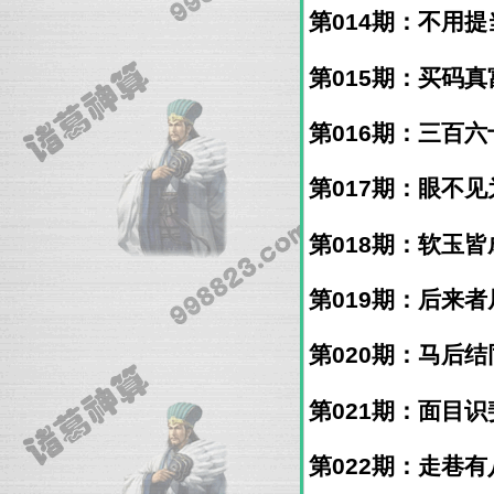
第014期：不用提当
第015期：买码真富
第016期：三百六十
第017期：眼不见为
第018期：软玉皆成
第019期：后来者居
第020期：马后结同
第021期：面目识斐
第022期：走巷有八