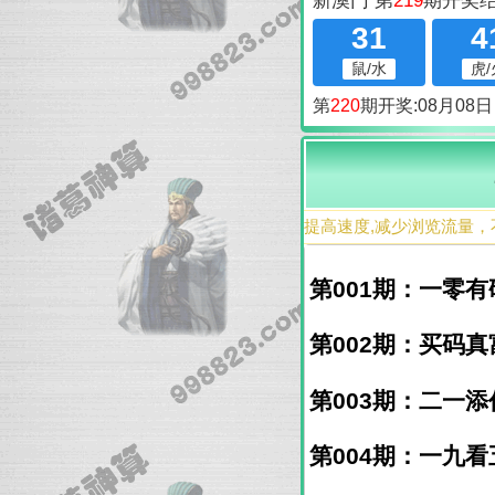
提高速度,减少浏览流量，
第001期：一零有码
第002期：买码真富
第003期：二一添作
第004期：一九看五