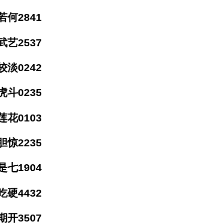
何2841
艺2537
淡0242
斗0235
花0103
惊2235
七1904
硬4432
开3507