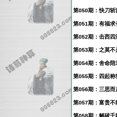
第050期：快刀斩乱
第051期：有福求长
第052期：击西四海
第053期：之莫不是
第054期：舍命陪君
第055期：四起称独
第056期：三思而后
第057期：富贵不能
第058期：解破千秋