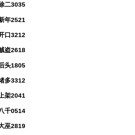
二3035
年2521
口3212
盗2618
头1805
多3312
架2041
千0514
巫2819