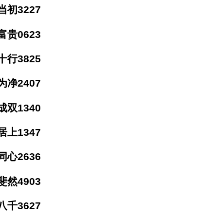
初3227
贵0623
行3825
净2407
双1340
上1347
心2636
然4903
千3627