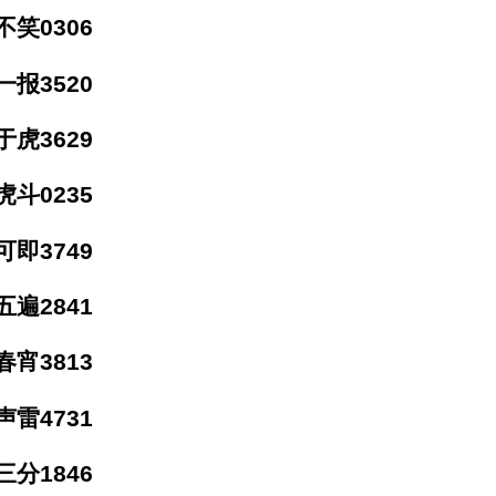
笑0306
报3520
虎3629
斗0235
即3749
遍2841
宵3813
雷4731
分1846