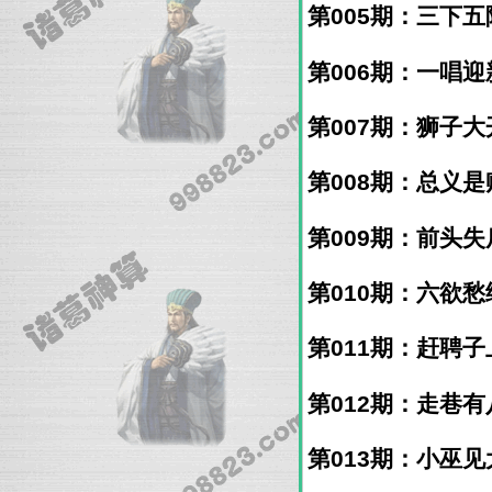
第005期：三下五除
第006期：一唱迎新
第007期：狮子大开
第008期：总义是贼
第009期：前头失后
第010期：六欲愁绪
第011期：赶聘子上
第012期：走巷有八
第013期：小巫见大