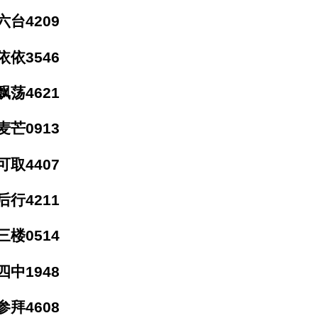
台4209
依3546
荡4621
芒0913
取4407
行4211
楼0514
中1948
拜4608