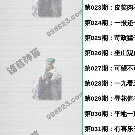
第023期：皮笑肉不
第024期：一报还一
第025期：苛政猛于
第026期：坐山观虎
第027期：可望不可
第028期：一九看五
第029期：寻花值春
第030期：平地一声
第031期：有喜乐三