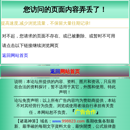
您访问的页面内容弄丢了！
提高速度,减少浏览流量，不保留大量往期记录!
对不起，您请求的页面不存在、或已被删除、或暂时不可用
请点击以下链接继续浏览网页
返回网站首页
返回
网站首页
说明：本论坛所提供的内容、资料、图片和资讯，只应用
在合法的资料探讨，暂不适用于其它，外围和使用。特此
声明！
论坛免责声明：以上所有广告内容均为赞助商提供，本站
不对其经营行为负责。浏览或使用者须自行承担有关责
『
广告合作
』
任，本网站恕不负责。
【诸葛神算】域名：
www.
998823
.com
長期收集各類最
新、最準確的每期文字資料大全，最快開獎，公式規律盡