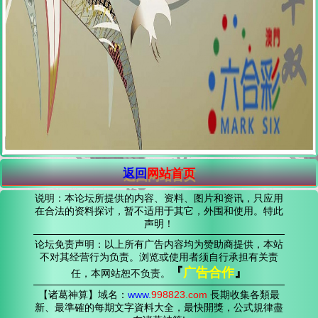
返回
网站首页
说明：本论坛所提供的内容、资料、图片和资讯，只应用
在合法的资料探讨，暂不适用于其它，外围和使用。特此
声明！
论坛免责声明：以上所有广告内容均为赞助商提供，本站
不对其经营行为负责。浏览或使用者须自行承担有关责
『
广告合作
』
任，本网站恕不负责。
【诸葛神算】域名：
www.
998823
.com
長期收集各類最
新、最準確的每期文字資料大全，最快開獎，公式規律盡