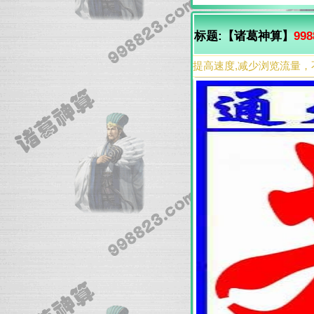
标题:【诸葛神算】
998
提高速度,减少浏览流量，