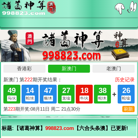
标题:【诸葛神算】
998823.com
【六合头条澳】已更新!