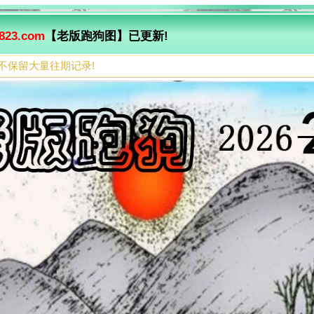
823.com
【老版跑狗图】已更新!
不保留大量往期记录!