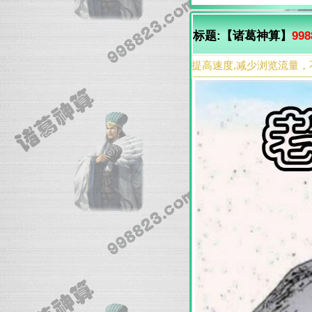
标题:【诸葛神算】
998
提高速度,减少浏览流量，