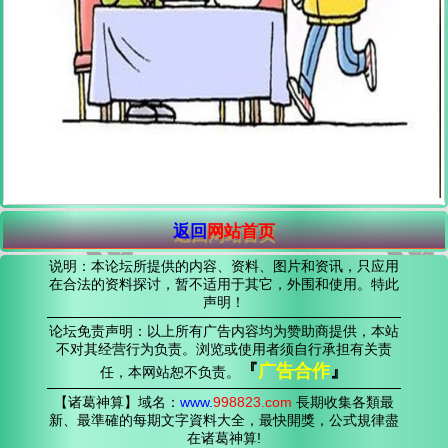
返回
网站首页
说明：本论坛所提供的内容、资料、图片和资讯，只应用
在合法的资料探讨，暂不适用于其它，外围和使用。特此
声明！
论坛免责声明：以上所有广告内容均为赞助商提供，本站
不对其经营行为负责。浏览或使用者须自行承担有关责
『
广告合作
』
任，本网站恕不负责。
【诸葛神算】域名：
www.
998823
.com
長期收集各類最
新、最準確的每期文字資料大全，最快開獎，公式規律盡
在诸葛神算!