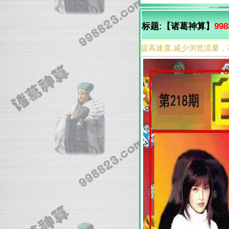
标题:【诸葛神算】
998
提高速度,减少浏览流量，