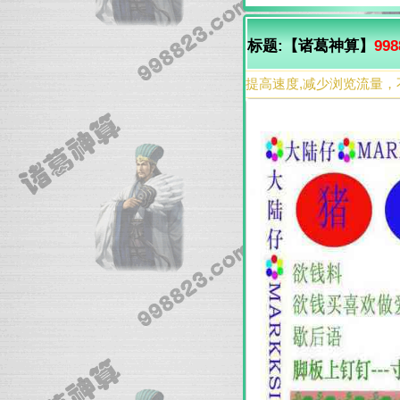
标题:【诸葛神算】
998
提高速度,减少浏览流量，