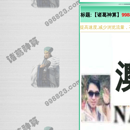
标题:【诸葛神算】
998
提高速度,减少浏览流量，