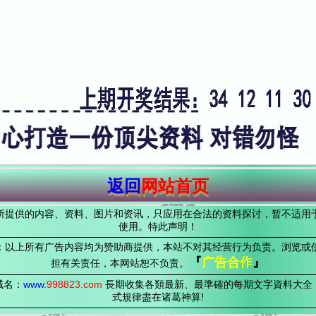
返回
网站首页
所提供的内容、资料、图片和资讯，只应用在合法的资料探讨，暂不适用
使用。特此声明！
：以上所有广告内容均为赞助商提供，本站不对其经营行为负责。浏览或
『
广告合作
』
担有关责任，本网站恕不负责。
域名：
www.
998823
.com
長期收集各類最新、最準確的每期文字資料大全
式規律盡在诸葛神算!