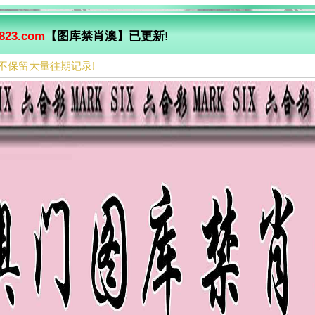
823.com
【图库禁肖澳】已更新!
不保留大量往期记录!