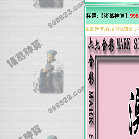
标题:【诸葛神算】
998
提高速度,减少浏览流量，