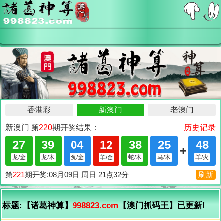
标题:【诸葛神算】
998823.com
【澳门抓码王】已更新!