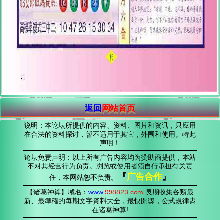
返回
网站首页
说明：本论坛所提供的内容、资料、图片和资讯，只应用
在合法的资料探讨，暂不适用于其它，外围和使用。特此
声明！
论坛免责声明：以上所有广告内容均为赞助商提供，本站
不对其经营行为负责。浏览或使用者须自行承担有关责
『
广告合作
』
任，本网站恕不负责。
【诸葛神算】域名：
www.
998823
.com
長期收集各類最
新、最準確的每期文字資料大全，最快開獎，公式規律盡
在诸葛神算!