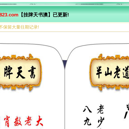
823.com
【挂牌天书澳】已更新!
不保留大量往期记录!