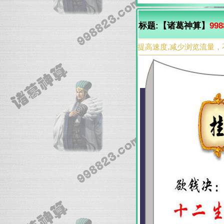
标题:【诸葛神算】
998
提高速度,减少浏览流量，