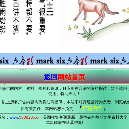
返回
网站首页
所提供的内容、资料、图片和资讯，只应用在合法的资料探讨，暂不适用
使用。特此声明！
：以上所有广告内容均为赞助商提供，本站不对其经营行为负责。浏览或
『
广告合作
』
担有关责任，本网站恕不负责。
域名：
www.
998823
.com
長期收集各類最新、最準確的每期文字資料大全
式規律盡在诸葛神算!