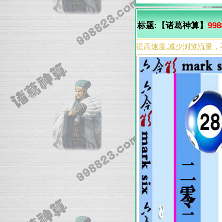
标题:【诸葛神算】
998
提高速度,减少浏览流量，