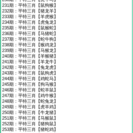
231期：平特三肖【鼠狗猴】
232期：平特三肖【猪龙羊】
233期：平特三肖【羊虎猴】
234期：平特三肖【虎兔龙】
235期：平特三肖【鼠猴蛇】
236期：平特三肖【马猪蛇】
237期：平特三肖【蛇牛狗】
238期：平特三肖【猴鸡龙】
239期：平特三肖【马猴龙】
240期：平特三肖【羊猴猪】
241期：平特三肖【羊龙牛】
242期：平特三肖【兔龙虎】
243期：平特三肖【鼠狗虎】
244期：平特三肖【鸡蛇马】
245期：平特三肖【狗马猴】
246期：平特三肖【蛇羊鼠】
247期：平特三肖【鸡牛猴】
248期：平特三肖【蛇兔龙】
249期：平特三肖【虎羊鸡】
250期：平特三肖【牛龙猪】
251期：平特三肖【马猴鼠】
252期：平特三肖【猪狗鼠】
253期：平特三肖【猪蛇鸡】