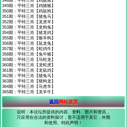
348期：平特三肖【鸡鼠猪】
349期：平特三肖【鸡猪猴】
350期：平特三肖【鸡鼠狗】
351期：平特三肖【猪兔马】
352期：平特三肖【龙虎羊】
353期：平特三肖【龙狗兔】
354期：平特三肖【猪龙鸡】
355期：平特三肖【猴羊狗】
356期：平特三肖【鼠龙兔】
357期：平特三肖【蛇鸡牛】
358期：平特三肖【兔牛猴】
359期：平特三肖【马蛇龙】
360期：平特三肖【龙蛇虎】
361期：平特三肖【龙鼠鸡】
362期：平特三肖【猪兔马】
363期：平特三肖【猪狗龙】
364期：平特三肖【马虎羊】
365期：平特三肖【龙羊牛】
返回
网站首页
说明：本论坛所提供的内容、资料、图片和资讯，
只应用在合法的资料探讨，暂不适用于其它，外围
和使用。特此声明！